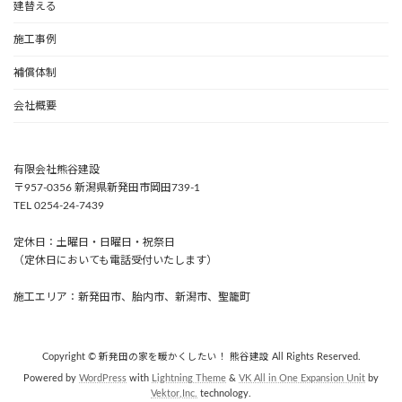
建替える
施工事例
補償体制
会社概要
有限会社熊谷建設
〒957-0356 新潟県新発田市岡田739-1
TEL 0254-24-7439
定休日：土曜日・日曜日・祝祭日
（定休日においても電話受付いたします）
施工エリア：新発田市、胎内市、新潟市、聖籠町
Copyright © 新発田の家を暖かくしたい！ 熊谷建設 All Rights Reserved.
Powered by
WordPress
with
Lightning Theme
&
VK All in One Expansion Unit
by
Vektor,Inc.
technology.