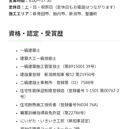
営業時間：
8:00〜17:30
定休日：
土・日・祝祭日（定休日もお電話はつながります）
施工エリア：
新発田市、胎内市、新潟市、聖籠町
資格・認定・受賞歴
一級建築士
建築大工一級技能士
一級建築施工管理技士（第8915001 39号）
建設業登録 新潟県知事 般12 第21950号
二級建設士事務所 登録第（ロ）7588号
住宅性能保証制度登録店（登録番号 1-1501 第00767-2
号）
住宅断熱施工技術者（登録番号96034 76A）
職業訓練指導員免許証（第22786号）
にいがた・いきいき工匠（県知事認定）