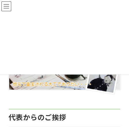
コ
ナ
新発田の家を暖かくしたい！ 熊谷建設
ン
ビ
テ
ゲ
ン
ー
会社概要
ツ
シ
へ
ョ
ス
ン
キ
に
トップページ
会社概要
ッ
移
プ
動
代表からのご挨拶