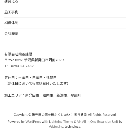
建替える
施工事例
補償体制
会社概要
有限会社熊谷建設
〒957-0356 新潟県新発田市岡田739-1
TEL 0254-24-7439
定休日：土曜日・日曜日・祝祭日
（定休日においても電話受付いたします）
施工エリア：新発田市、胎内市、新潟市、聖籠町
Copyright © 新発田の家を暖かくしたい！ 熊谷建設 All Rights Reserved.
Powered by
WordPress
with
Lightning Theme
&
VK All in One Expansion Unit
by
Vektor,Inc.
technology.