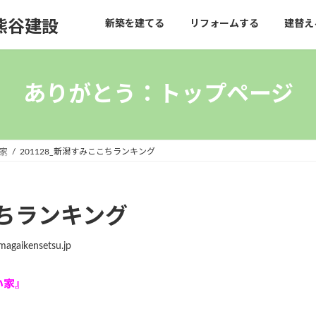
熊谷建設
新築を建てる
リフォームする
建替え
ありがとう：トップページ
家
201128_新潟すみここちランキング
こちランキング
magaikensetsu.jp
い家』