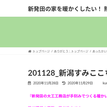
コ
ナ
新発田の家を暖かくしたい！ 
ン
ビ
テ
ゲ
ン
ー
ツ
シ
へ
ョ
ス
ン
キ
に
ッ
移
トップページ
ありがとう：トップページ
あったかい
プ
動
201128_新潟すみこ
最
2020年11月28日
2020年11月29日
ku
終
更
『新発田の大工工務店が手刻みでつくる暖か
新
日