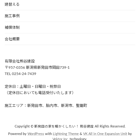
建替える
施工事例
補償体制
会社概要
有限会社熊谷建設
〒957-0356 新潟県新発田市岡田739-1
TEL 0254-24-7439
定休日：土曜日・日曜日・祝祭日
（定休日においても電話受付いたします）
施工エリア：新発田市、胎内市、新潟市、聖籠町
Copyright © 新発田の家を暖かくしたい！ 熊谷建設 All Rights Reserved.
Powered by
WordPress
with
Lightning Theme
&
VK All in One Expansion Unit
by
Vektor,Inc.
technology.