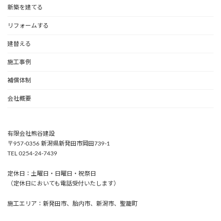
新築を建てる
リフォームする
建替える
施工事例
補償体制
会社概要
有限会社熊谷建設
〒957-0356 新潟県新発田市岡田739-1
TEL 0254-24-7439
定休日：土曜日・日曜日・祝祭日
（定休日においても電話受付いたします）
施工エリア：新発田市、胎内市、新潟市、聖籠町