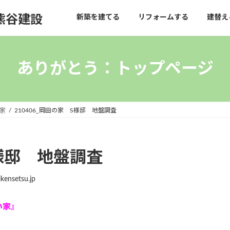
熊谷建設
新築を建てる
リフォームする
建替え
ありがとう：トップページ
家
210406_岡田の家 S様邸 地盤調査
S様邸 地盤調査
kensetsu.jp
い家』