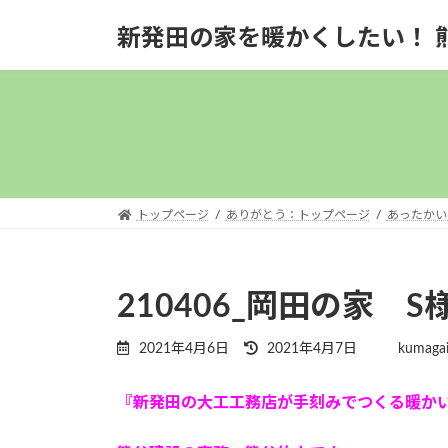
コ
ナ
新発田の家を暖かくしたい！ 
ン
ビ
テ
ゲ
ン
ー
ツ
シ
へ
ョ
ス
ン
キ
に
ッ
移
トップページ
ありがとう：トップページ
あったかい
プ
動
210406_岡田の家 
最
2021年4月6日
2021年4月7日
kumagai
終
更
『新発田の大工工務店が手刻みでつくる暖か
新
日