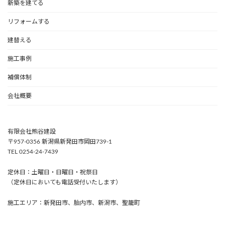
新築を建てる
リフォームする
建替える
施工事例
補償体制
会社概要
有限会社熊谷建設
〒957-0356 新潟県新発田市岡田739-1
TEL 0254-24-7439
定休日：土曜日・日曜日・祝祭日
（定休日においても電話受付いたします）
施工エリア：新発田市、胎内市、新潟市、聖籠町