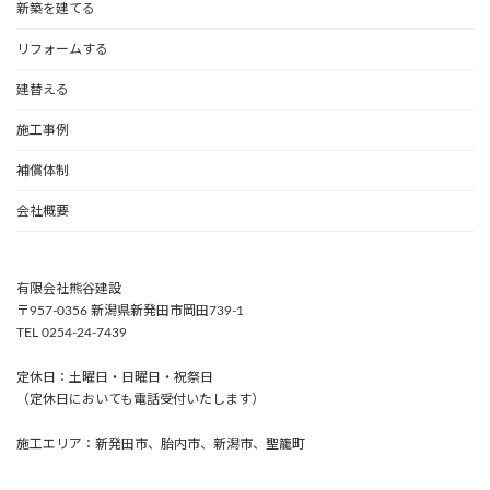
新築を建てる
リフォームする
建替える
施工事例
補償体制
会社概要
有限会社熊谷建設
〒957-0356 新潟県新発田市岡田739-1
TEL 0254-24-7439
定休日：土曜日・日曜日・祝祭日
（定休日においても電話受付いたします）
施工エリア：新発田市、胎内市、新潟市、聖籠町