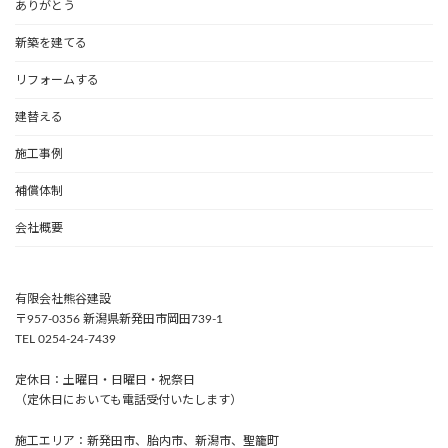
ありがとう
新築を建てる
リフォームする
建替える
施工事例
補償体制
会社概要
有限会社熊谷建設
〒957-0356 新潟県新発田市岡田739-1
TEL 0254-24-7439
定休日：土曜日・日曜日・祝祭日
（定休日においても電話受付いたします）
施工エリア：新発田市、胎内市、新潟市、聖籠町