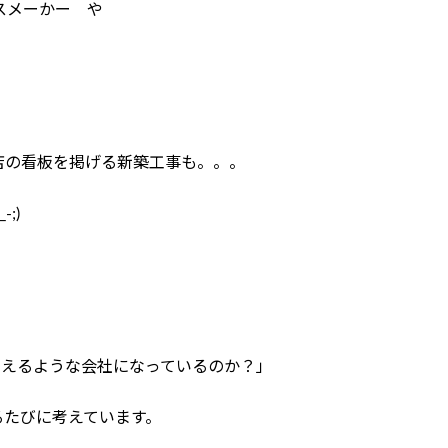
スメーかー や
店の看板を掲げる新築工事も。。。
;)
らえるような会社になっているのか？」
るたびに考えています。