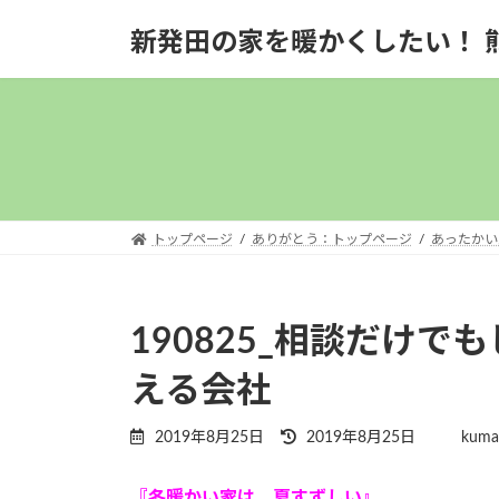
コ
ナ
新発田の家を暖かくしたい！ 
ン
ビ
テ
ゲ
ン
ー
ツ
シ
へ
ョ
ス
ン
キ
に
ッ
移
トップページ
ありがとう：トップページ
あったかい
プ
動
190825_相談だけ
える会社
最
2019年8月25日
2019年8月25日
kumag
終
更
『冬暖かい家は 夏すずしい』