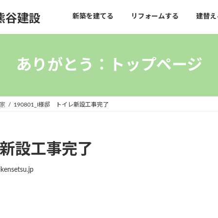
熊谷建設
新築を建てる
リフォームする
建替え
ありがとう：トップページ
家
190801_I様邸 トイレ新設工事完了
イレ新設工事完了
kensetsu.jp