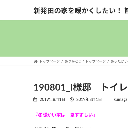
コ
ナ
新発田の家を暖かくしたい！ 
ン
ビ
テ
ゲ
ン
ー
ツ
シ
へ
ョ
ス
ン
キ
に
ッ
移
トップページ
ありがとう：トップページ
あったかい
プ
動
190801_I様邸 ト
最
2019年8月1日
2019年8月1日
kumagai
終
更
『冬暖かい家は 夏すずしい』
新
日