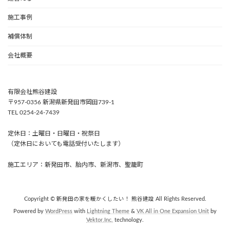
施工事例
補償体制
会社概要
有限会社熊谷建設
〒957-0356 新潟県新発田市岡田739-1
TEL 0254-24-7439
定休日：土曜日・日曜日・祝祭日
（定休日においても電話受付いたします）
施工エリア：新発田市、胎内市、新潟市、聖籠町
Copyright © 新発田の家を暖かくしたい！ 熊谷建設 All Rights Reserved.
Powered by
WordPress
with
Lightning Theme
&
VK All in One Expansion Unit
by
Vektor,Inc.
technology.