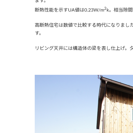
ます。
2
断熱性能を示すUA値は0.23W/m
k。相当隙間面
高断熱住宅は数値で比較する時代になりまし
す。
リビング天井には構造体の梁を表し仕上げ。