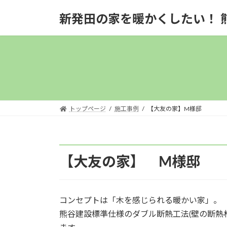
コ
ナ
新発田の家を暖かくしたい！ 
ン
ビ
テ
ゲ
ン
ー
ツ
シ
へ
ョ
ス
ン
キ
に
ッ
移
トップページ
施工事例
【大友の家】M様邸
プ
動
【大友の家】 M様邸
コンセプトは「木を感じられる暖かい家」。
熊谷建設標準仕様のダブル断熱工法(壁の断熱