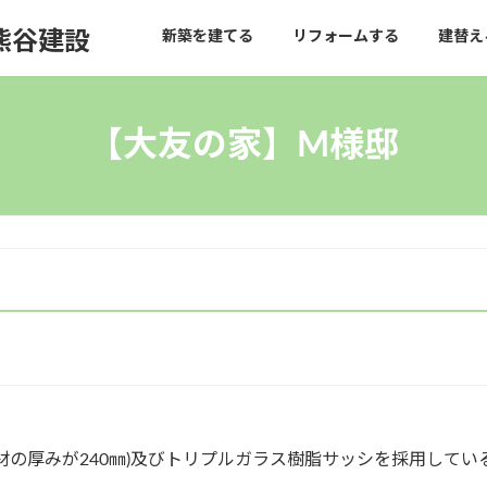
熊谷建設
新築を建てる
リフォームする
建替え
【大友の家】M様邸
材の厚みが240㎜)及びトリプルガラス樹脂サッシを採用してい