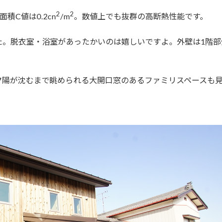
2
2
積C値は0.2cn
/m
。数値上でも抜群の高断熱性能です。
た。脱衣室・浴室があったかいのは嬉しいですよ。外壁は1階部
夕陽が沈むまで眺められる大開口窓のあるファミリスペースも